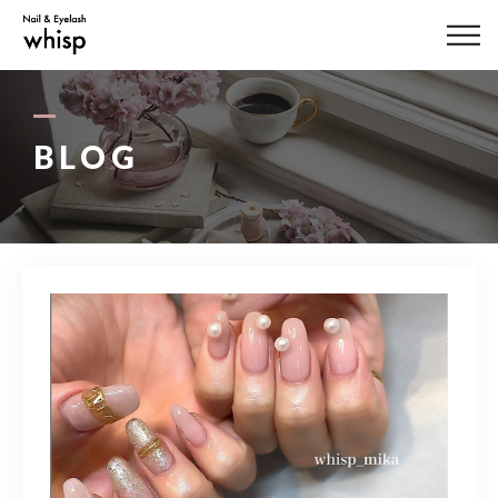
ABOUT US
MENU
BLOG
STYLE
STAFF
BLOG
ACCESS
03-3444-7757