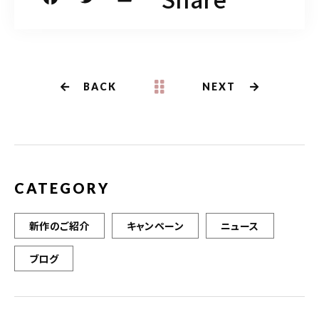
a
w
m
c
it
ai
e
te
l
b
r
BACK
NEXT
o
o
k
CATEGORY
新作のご紹介
キャンペーン
ニュース
ブログ