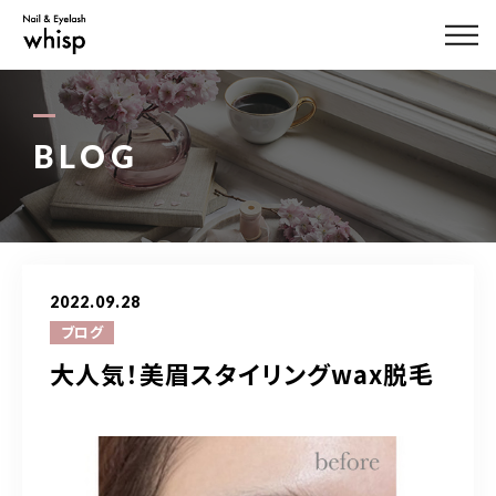
ABOUT US
MENU
BLOG
STYLE
STAFF
2022.09.28
BLOG
ブログ
大人気！美眉スタイリングwax脱毛
ACCESS
03-3444-7757