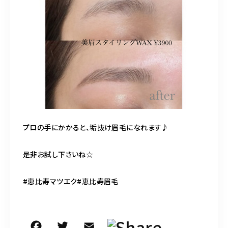
平日 11:00～20:00又は11:00〜21:00 /土10:00〜20:00/日祝10:00
～19:00
ご予約はこちら
プロの手にかかると、垢抜け眉毛になれます♪
是非お試し下さいね☆
#恵比寿マツエク#恵比寿眉毛
F
T
E