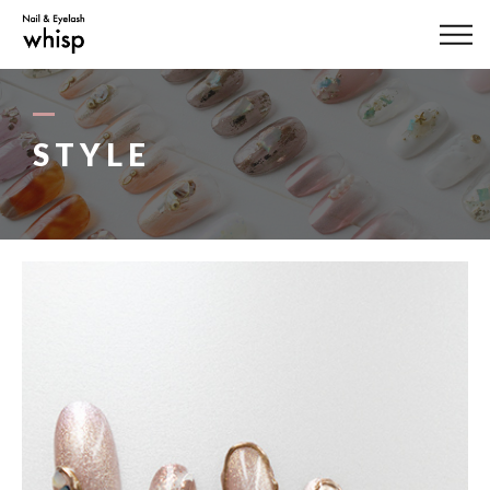
ABOUT US
MENU
STYLE
STYLE
STAFF
BLOG
ACCESS
03-3444-7757